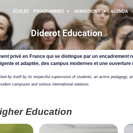
ÉCOLES
PROGRAMMES
ADMISSIONS
AGENDA
Diderot Education
ment privé en France qui se distingue par un encadrement 
elligente et adaptée, des campus modernes et une ouverture i
ed by itself by its respectful supervision of students, an active pedagogy, an 
modern campuses and serious international relations.
igher Education