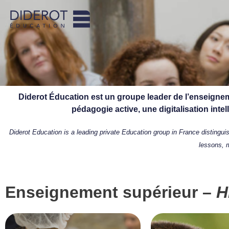
Aller
au
contenu
Diderot Éducation est un groupe leader de l’enseigne
pédagogie active, une digitalisation int
Diderot Education is a leading private Education group in France distinguish
lessons, 
Enseignement supérieur –
H