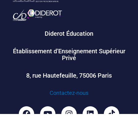
Diderot Éducation
Établissement d’Enseignement Supérieur
Privé
8, rue Hautefeuille, 75006 Paris
Contactez-nous
F
Y
I
L
T
a
o
n
i
i
c
u
s
n
k
e
t
t
k
t
25 mai 2026 –
Mentions légales