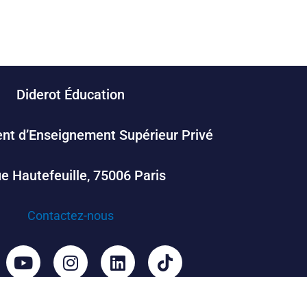
Diderot Éducation
nt d’Enseignement Supérieur Privé
ue Hautefeuille, 75006 Paris
Contactez-nous
Y
I
L
T
o
n
i
i
u
s
n
k
t
t
k
t