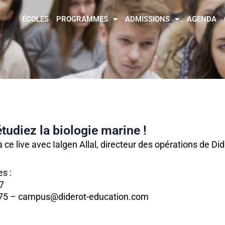
ÉCOLES
PROGRAMMES
ADMISSIONS
AGENDA
étudiez la biologie marine !
ce live avec Ialgen Allal, directeur des opérations de Di
s :
07
80 75 – campus@diderot-education.com