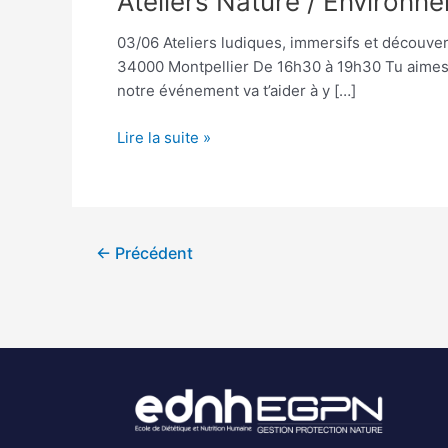
Ateliers Nature / Environ
Nature
03/06 Ateliers ludiques, immersifs et découver
/
34000 Montpellier De 16h30 à 19h30 Tu aimes l
Environnement
notre événement va t’aider à y […]
03/06/2026
Lire la suite »
←
Précédent