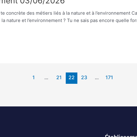
nement 03/06/2026
te concrète des métiers liés à la nature et à l’environnement C
a nature et l’environnement ? Tu ne sais pas encore quelle for
1
…
21
22
23
…
171