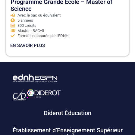
Programme Grande École – Master of
Science
Avec le bac ou équivalent
5 années
300 crédits
Master - BAC+5
Formation assurée par l'EDNH
EN SAVOIR PLUS
Diderot Éducation
Établissement d’Enseignement Supérieur